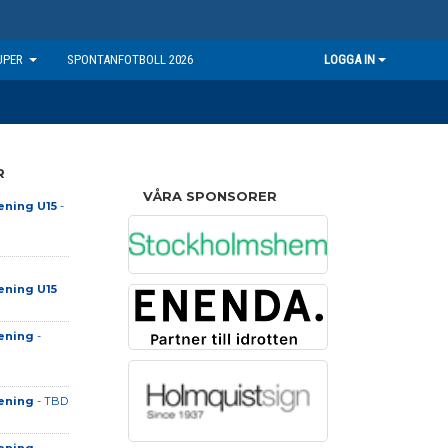
UPER
SPONTANFOTBOLL 2026
LOGGA IN
R
VÅRA SPONSORER
ening U15
-
ening U15
ening
-
ening
- TBD