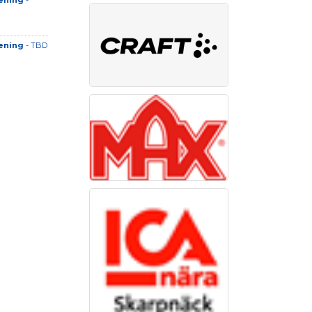
ening
-
ening
- TBD