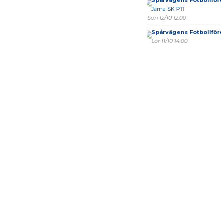
Spårvägens Fotbollför
Järna SK P11
Sön 12/10 12:00
Spårvägens Fotbollför
Lör 11/10 14:00