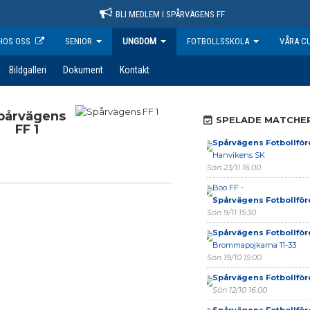
BLI MEDLEM I SPÅRVÄGENS FF
HOS OSS
SENIOR
UNGDOM
FOTBOLLSSKOLA
VÅRA C
Bildgalleri
Dokument
Kontakt
pårvägens
SPELADE MATCHE
FF 1
Spårvägens Fotbollför
Hanvikens SK
Sön 23/11 16:00
Boo FF -
Spårvägens Fotbollför
Sön 9/11 15:30
Spårvägens Fotbollför
Brommapojkarna 11-33
Sön 19/10 15:00
Spårvägens Fotbollför
Sön 12/10 16:00