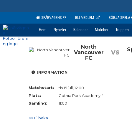
SPÅRVÄGENS FF
BLI MEDLEM
BÖRJA SPELA 
Hem
Nyheter
Kalender
Matcher
Truppen
North
S
vs
Vancouver
FC
INFORMATION
Matchstart:
tis 15 juli, 12:00
Plats:
Gothia Park Academy 4
Samling:
11:00
<< Tillbaka