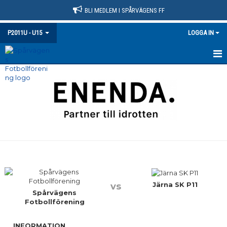
BLI MEDLEM I SPÅRVÄGENS FF
P2011U - U15
LOGGA IN
HEM
NYHETER
KALENDER
MATCHER
TRUPPEN
BILDGALLERI
Järna SK P11
vs
Spårvägens
Fotbollförening
DOKUMENT
INFORMATION
KONTAKT