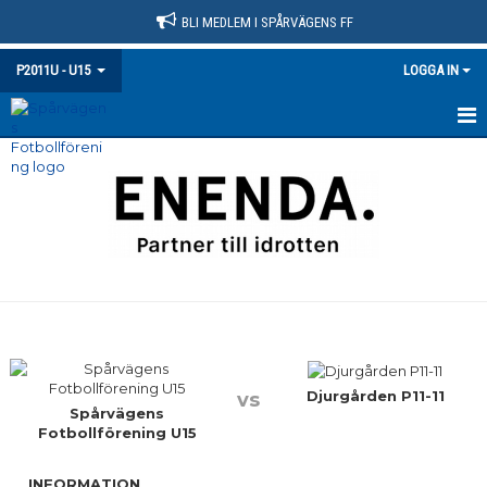
BLI MEDLEM I SPÅRVÄGENS FF
P2011U - U15
LOGGA IN
HEM
NYHETER
KALENDER
MATCHER
TRUPPEN
BILDGALLERI
Djurgården P11-11
vs
Spårvägens
Fotbollförening U15
DOKUMENT
INFORMATION
KONTAKT