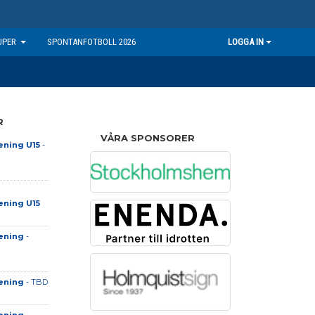
UPER
SPONTANFOTBOLL 2026
LOGGA IN
R
VÅRA SPONSORER
ening U15
-
ening U15
ening
-
ening
- TBD