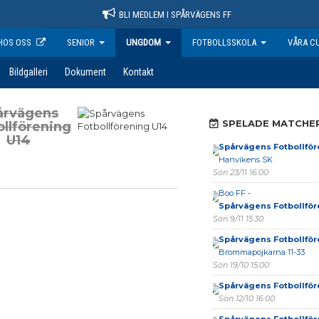
BLI MEDLEM I SPÅRVÄGENS FF
HOS OSS
SENIOR
UNGDOM
FOTBOLLSSKOLA
VÅRA C
Bildgalleri
Dokument
Kontakt
årvägens
SPELADE MATCHE
ollförening
U14
Spårvägens Fotbollför
Hanvikens SK
Sön 23/11 16:00
Boo FF -
Spårvägens Fotbollför
Sön 9/11 15:30
Spårvägens Fotbollför
Brommapojkarna 11-33
Sön 19/10 15:00
Spårvägens Fotbollför
Sön 12/10 16:00