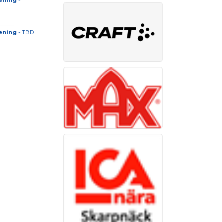
ening
-
ening
- TBD