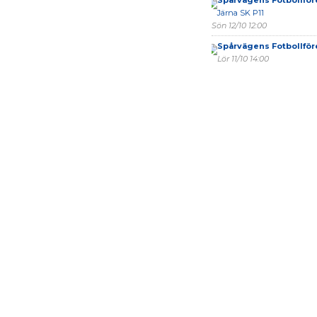
Spårvägens Fotbollför
Järna SK P11
Sön 12/10 12:00
Spårvägens Fotbollför
Lör 11/10 14:00