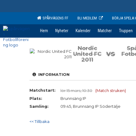
SPÅRVÄGENS FF
BLI MEDLEM
BÖRJA SPELA 
Hem
Nyheter
Kalender
Matcher
Truppen
Nordic
Sp
vs
United FC
Fotb
2011
INFORMATION
Matchstart:
lör 15 mars, 10:30
(Match struken)
Plats:
Brunnsäng IP
Samling:
09:45, Brunnsäng IP Södertälje
<< Tillbaka