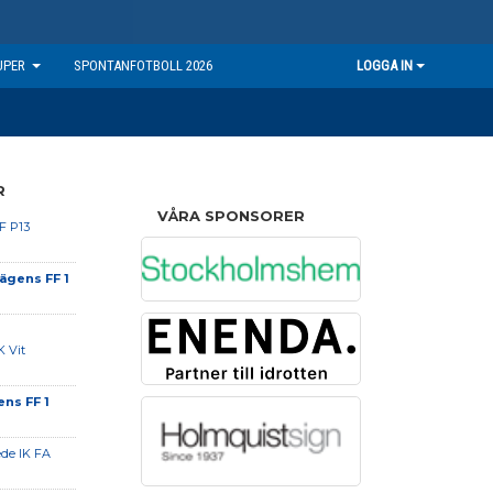
UPER
SPONTANFOTBOLL 2026
LOGGA IN
R
VÅRA SPONSORER
F P13
ägens FF 1
K Vit
ns FF 1
de IK FA