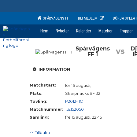
SPÅRVÄGENS FF
BLI MEDLEM
BÖRJA SPELA 
Hem
Nyheter
Kalender
Matcher
Truppen
Spårvägens
D
vs
FF 1
I
INFORMATION
Matchstart:
lör 16 augusti,
Plats:
Skarpnäcks SF 32
Tävling:
P2012- 1C
Matchnummer:
152152050
Samling:
fre 15 augusti, 22:45
<< Tillbaka