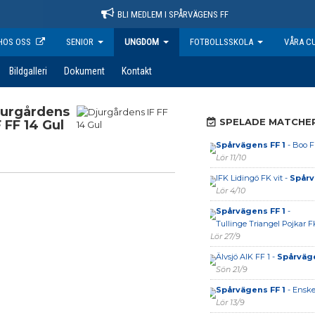
BLI MEDLEM I SPÅRVÄGENS FF
HOS OSS
SENIOR
UNGDOM
FOTBOLLSSKOLA
VÅRA C
Bildgalleri
Dokument
Kontakt
jurgårdens
SPELADE MATCHE
F FF 14 Gul
Spårvägens FF 1
- Boo F
Lör 11/10
IFK Lidingö FK vit -
Spårv
Lör 4/10
Spårvägens FF 1
-
Tullinge Triangel Pojkar F
Lör 27/9
Älvsjö AIK FF 1 -
Spårväge
Sön 21/9
Spårvägens FF 1
- Enske
Lör 13/9