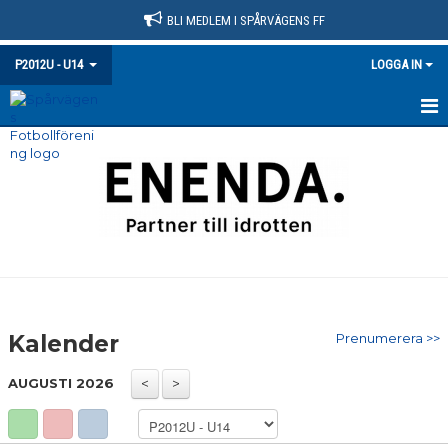
BLI MEDLEM I SPÅRVÄGENS FF
P2012U - U14
LOGGA IN
HEM
NYHETER
KALENDER
MATCHER
TRUPPEN
Kalender
Prenumerera >>
BILDGALLERI
AUGUSTI 2026
DOKUMENT
KONTAKT