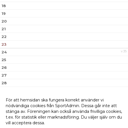
18
19
20
21
22
23
v.35
24
25
26
27
28
29
30
För att hemsidan ska fungera korrekt använder vi
nödvändiga cookies från SportAdmin. Dessa går inte att
v.36
31
stänga av. Föreningen kan också använda frivilliga cookies,
t.ex. för statistik eller marknadsföring. Du väljer själv om du
vill acceptera dessa.