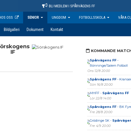
BLI MEDLEM I SPÅRVÄGENS FF
HOS OSS
SENIOR
UNGDOM
FOTBOLLSSKOLA
VÅRA C
Bildgalleri
Dokument
Kontakt
örskogens
KOMMANDE MATC
IF
Spårvägens FF
-
Rönninge/Salem Fotboll
Ons 12/8 20:00
Spårvägens FF
- Kranse
Sön 16/8 20:00
MHFF -
Spårvägens FF
Lör 22/8 14:00
Spårvägens FF
- BK Fyr
Fre 28/8 20:00
Grödinge SK -
Spårvägen
Fre 4/9 20:00