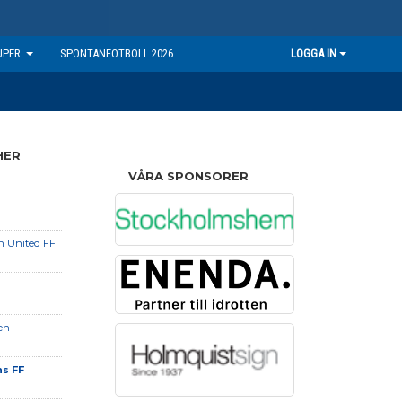
UPER
SPONTANFOTBOLL 2026
LOGGA IN
HER
VÅRA SPONSORER
n United FF
en
s FF