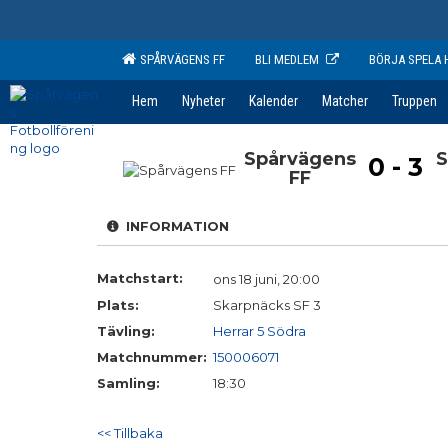
SPÅRVÄGENS FF
BLI MEDLEM
BÖRJA SPELA 
Hem
Nyheter
Kalender
Matcher
Truppen
Spårvägens
S
0 - 3
FF
INFORMATION
Matchstart:
ons 18 juni, 20:00
Plats:
Skarpnäcks SF 3
Tävling:
Herrar 5 Södra
Matchnummer:
150006071
Samling:
18:30
<< Tillbaka