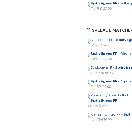
Spårvägens FF
- Solber
Fre 11/9 20:00
SPELADE MATCHE
Aspuddens FF -
Spårväg
Lör 8/8 14:00
Spårvägens FF
- Sörsko
Ons 17/6 20:00
Sörskogens IF -
Spårväge
Sön 14/6 18:00
Spårvägens FF
- Aspudd
Fre 5/6 20:00
Rönninge/Salem Fotboll -
Spårvägens FF
Fre 29/5 20:00
Kransen United FF -
Spår
Lör 23/5 14:00