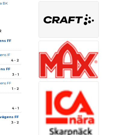
ga BK
R
ens FF
gens IF
4 - 2
ns FF
3 - 1
ens FF
1 - 2
4 - 1
vägens FF
3 - 2