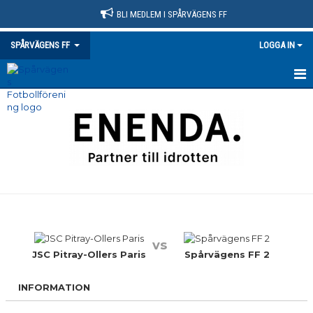
BLI MEDLEM I SPÅRVÄGENS FF
SPÅRVÄGENS FF
LOGGA IN
HEM
NYHETER
KLUBBINFO
VÅRA LAG/TRÄNARE
KONTAKT
vs
KALENDER
JSC Pitray-Ollers Paris
Spårvägens FF 2
MATCHER
INFORMATION