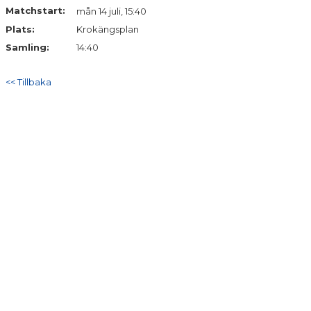
BILDGALLERI
Matchstart:
mån 14 juli, 15:40
Plats:
Krokängsplan
DOKUMENT
Samling:
14:40
<< Tillbaka