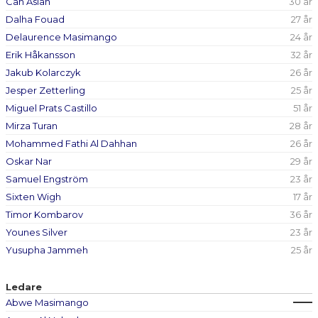
Can Aslan
30 år
Dalha Fouad
27 år
Delaurence Masimango
24 år
Erik Håkansson
32 år
Jakub Kolarczyk
26 år
Jesper Zetterling
25 år
Miguel Prats Castillo
51 år
Mirza Turan
28 år
Mohammed Fathi Al Dahhan
26 år
Oskar Nar
29 år
Samuel Engström
23 år
Sixten Wigh
17 år
Timor Kombarov
36 år
Younes Silver
23 år
Yusupha Jammeh
25 år
Ledare
Abwe Masimango