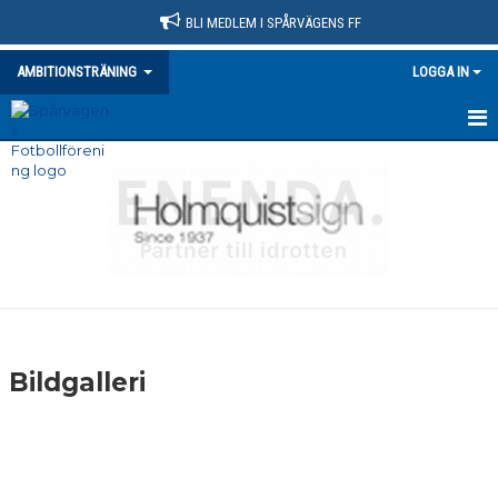
BLI MEDLEM I SPÅRVÄGENS FF
AMBITIONSTRÄNING
LOGGA IN
HEM
NYHETER
DOKUMENT
BILDGALLERI
KONTAKT
Bildgalleri