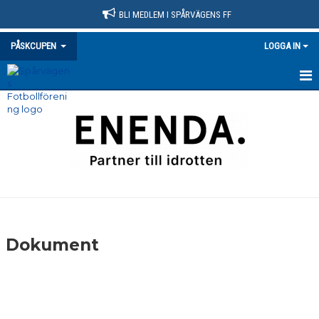
BLI MEDLEM I SPÅRVÄGENS FF
PÅSKCUPEN
LOGGA IN
HEM
NYHETER
DOKUMENT
BILDGALLERI
KONTAKT
Dokument