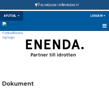
BLI MEDLEM I SPÅRVÄGENS FF
A-FUTSAL
LOGGA IN
HEM
NYHETER
KALENDER
MATCHER
TRUPPEN
Dokument
BILDGALLERI
DOKUMENT
KONTAKT